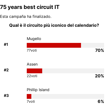
75 years best circuit IT
Esta campaña ha finalizado.
Qual è il circuito più iconico del calendario?
Mugello
#1
70%
77
voti
Assen
#2
20%
22
voti
Phillip Island
#3
6%
7
voti